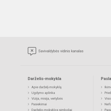
Savivaldybės vidinis kanalas
Darželis-mokykla
Pasl
Apie darželį-mokyklą
Ikim
Ugdymo aplinka
Prie
Vizija, misija, vertybės
Viso
Pasiekimai
Nefo
Darželio-mokyklos simboliai
Paga