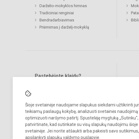
Darželio-mokyklos himnas
Moki
Tradiciniai renginiai
Pat
Bendradarbiavimas
Bibl
Priėmimas į darželį-mokyklą
Pastebėjote klaidų?
Bend
Turite pasiūlymų?
RAŠYKITE
Šioje svetainėje naudojame slapukus siekdami užtikrinti j
teikiamų paslaugų kokybę, analizuoti svetainės naudojimą 
optimizuoti naršymo patirtį. Spustelėję mygtuką „Sutinku“,
patvirtinate, kad sutinkate su visų slapukų naudojimu šioje
svetainėje. Jei norite atšaukti arba pakeisti savo sutikimu
© 2024. Vilniaus Volungės darželis-mokykla. Visos teisės saugomos.
apsilankyti
slapukų valdymo puslapyje
.