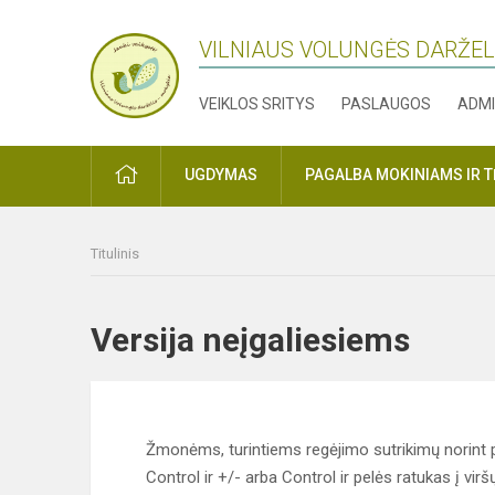
VILNIAUS VOLUNGĖS DARŽE
VEIKLOS SRITYS
PASLAUGOS
ADMI
PRADŽIA
UGDYMAS
PAGALBA MOKINIAMS IR 
Titulinis
Versija neįgaliesiems
Žmonėms, turintiems regėjimo sutrikimų norint p
Control ir +/- arba Control ir pelės ratukas į virš