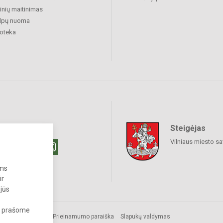
nių maitinimas
alpų nuoma
ioteka
Steigėjas
raukime
Vilniaus miesto sa
ums
ir
 jūs
s, prašome
Prieinamumo paraiška
Slapukų valdymas