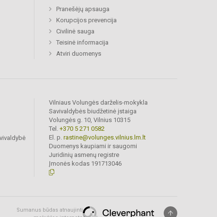
Pranešėjų apsauga
Korupcijos prevencija
Civilinė sauga
Teisinė informacija
Atviri duomenys
Vilniaus Volungės darželis-mokykla
Savivaldybės biudžetinė įstaiga
Volungės g. 10, Vilnius 10315
Tel.
+370 5 271 0582
El. p.
rastine@volunges.vilnius.lm.lt
vivaldybė
Duomenys kaupiami ir saugomi
Juridinių asmenų registre
Įmonės kodas 191713046
Sumanus būdas atnaujinti