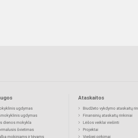
augos
Ataskaitos
okyklinis ugdymas
Biudžeto vykdymo ataskaitų rin
šmokyklinis ugdymas
Finansinių ataskaitų rinkiniai
s dienos mokykla
Lėšos veiklai viešinti
rmalusis švietimas
Projektai
lba mokiniams ir tėvams
Viešieji pirkimai