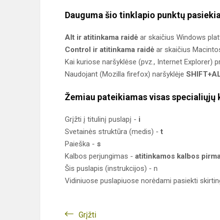
Dauguma šio tinklapio punktų pasiekia
Alt ir atitinkama raidė
ar skaičius Windows plat
Control ir atitinkama raidė
ar skaičius Macinto
Kai kuriose naršyklėse (pvz., Internet Explorer) 
Naudojant (Mozilla firefox) naršyklėje
SHIFT+ALT
Žemiau pateikiamas visas specialiųjų 
Grįžti į titulinį puslapį -
i
Svetainės struktūra (medis) -
t
Paieška -
s
Kalbos perjungimas -
atitinkamos kalbos pirma
Šis puslapis (instrukcijos) - n
Vidiniuose puslapiuose norėdami pasiekti skirt
Grįžti