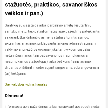
stažuotės, praktikos, savanoriškos
veiklos ir pan.)
Santykių su šia įstaiga arba įdarbinimo ar kitų ikisutartinių
santykių metu, taip pat informaciją apie pažeidimą pateikiantis
savarankiškai dirbančio asmens statusą turintis asmuo,
akcininkas ar asmuo, priklausantis įmonės administraciniam,
valdymo ar priežiūros organui (įskaitant vykdomųjų galių
neturinčius narius, taip pat savanorius ir apmokamus ar
neapmokamus stažuotojus), arba bet kuris fizinis asmuo,
dirbantis prižiūrint ir vadovaujant rangovams, subrangovams ir
(ar) tiekėjams.
Savivaldybės vidinis kanalas
Dėmesio!
Informacija apie pažeidimus teikiama siekiant apsaugoti viešąjį