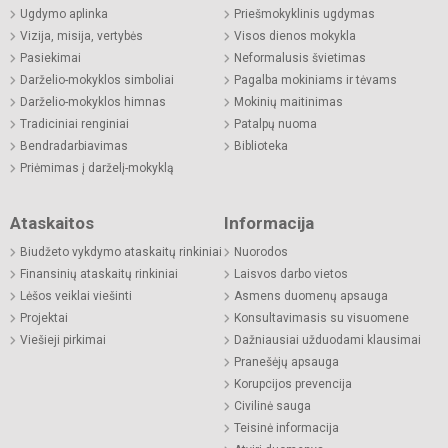
Ugdymo aplinka
Priešmokyklinis ugdymas
Vizija, misija, vertybės
Visos dienos mokykla
Pasiekimai
Neformalusis švietimas
Darželio-mokyklos simboliai
Pagalba mokiniams ir tėvams
Darželio-mokyklos himnas
Mokinių maitinimas
Tradiciniai renginiai
Patalpų nuoma
Bendradarbiavimas
Biblioteka
Priėmimas į darželį-mokyklą
Ataskaitos
Informacija
Biudžeto vykdymo ataskaitų rinkiniai
Nuorodos
Finansinių ataskaitų rinkiniai
Laisvos darbo vietos
Lėšos veiklai viešinti
Asmens duomenų apsauga
Projektai
Konsultavimasis su visuomene
Viešieji pirkimai
Dažniausiai užduodami klausimai
Pranešėjų apsauga
Korupcijos prevencija
Civilinė sauga
Teisinė informacija