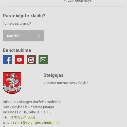
Atviri duomenys
Pastebėjote klaidų?
Turite pasiūlymų?
RAŠYKITE
Bendraukime
Steigėjas
Vilniaus miesto savivaldybė
Vilniaus Volungės darželis-mokykla
Savivaldybės biudžetinė įstaiga
Volungės g. 10, Vilnius 10315
Tel.
+370 5 271 0582
El. p.
rastine@volunges.vilnius.lm.lt