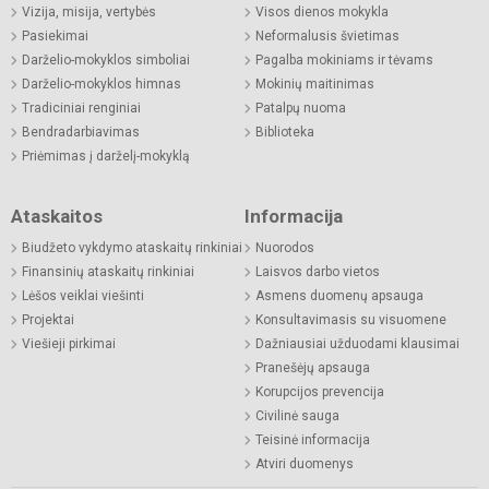
Vizija, misija, vertybės
Visos dienos mokykla
Pasiekimai
Neformalusis švietimas
Darželio-mokyklos simboliai
Pagalba mokiniams ir tėvams
Darželio-mokyklos himnas
Mokinių maitinimas
Tradiciniai renginiai
Patalpų nuoma
Bendradarbiavimas
Biblioteka
Priėmimas į darželį-mokyklą
Ataskaitos
Informacija
Biudžeto vykdymo ataskaitų rinkiniai
Nuorodos
Finansinių ataskaitų rinkiniai
Laisvos darbo vietos
Lėšos veiklai viešinti
Asmens duomenų apsauga
Projektai
Konsultavimasis su visuomene
Viešieji pirkimai
Dažniausiai užduodami klausimai
Pranešėjų apsauga
Korupcijos prevencija
Civilinė sauga
Teisinė informacija
Atviri duomenys