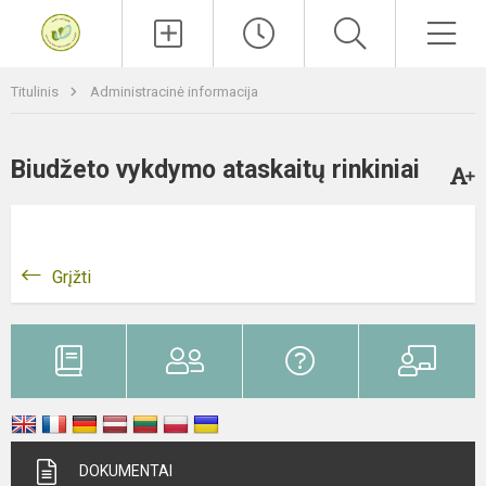
Paieška
Men
Titulinis
Administracinė informacija
Biudžeto vykdymo ataskaitų rinkiniai
Grįžti
DOKUMENTAI