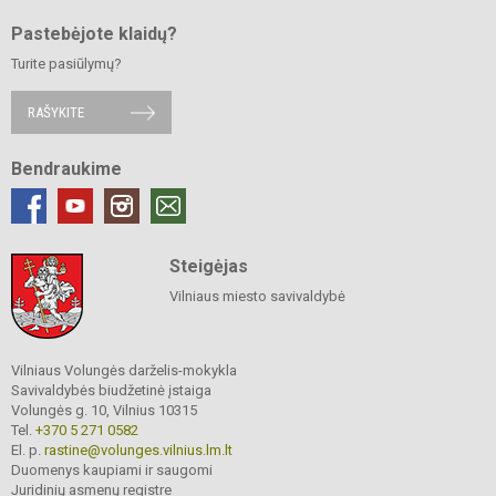
Pastebėjote klaidų?
Turite pasiūlymų?
RAŠYKITE
Bendraukime
Steigėjas
Vilniaus miesto savivaldybė
Vilniaus Volungės darželis-mokykla
Savivaldybės biudžetinė įstaiga
Volungės g. 10, Vilnius 10315
Tel.
+370 5 271 0582
El. p.
rastine@volunges.vilnius.lm.lt
Duomenys kaupiami ir saugomi
Juridinių asmenų registre