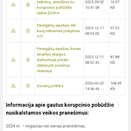
veiksmų, susidūrus su
2025-09-02
16.97
korupcinio pobūdžio
10:41:58
KB
veikla 2018 m.
Pareigybių sąrašas, dėl
2025-12-11
97.25
kurių teikiamas prašymas
08:33:00
KB
STT
Pareigybių sąrašas, kurias
einantys įstaigos
2025-12-11
87.88
darbuotojai privalo
08:32:45
KB
deklaruoti privačius
interesus
2026-03-02
168.49
Dovanų politika
14:46:44
KB
Informacija apie gautus korupcinio pobūdžio
nusikalstamos veikos pranešimus:
2024 m. – negautas nei vienas pranešimas;