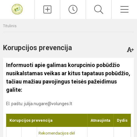
Paieška
Men
Titulinis
Korupcijos prevencija
Informuoti apie galimas korupcinio pobūdžio
nusikalstamas veikas ar kitus tapataus pobūdžio,
tačiau mažiau pavojingus teisės pažeidimus
galite:
El. paštu: julija.nugare@volunges.lt
Korupcijos prevencija
Atnaujinta
Dydis
Rekomendacijos dėl