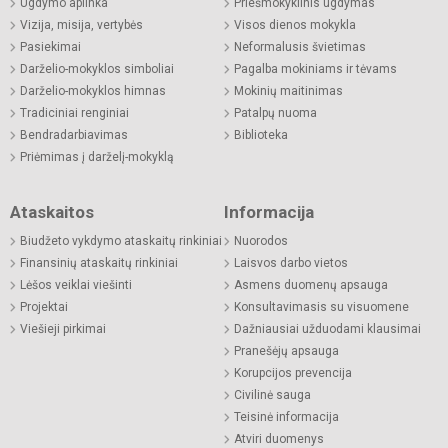
Ugdymo aplinka
Priešmokyklinis ugdymas
Vizija, misija, vertybės
Visos dienos mokykla
Pasiekimai
Neformalusis švietimas
Darželio-mokyklos simboliai
Pagalba mokiniams ir tėvams
Darželio-mokyklos himnas
Mokinių maitinimas
Tradiciniai renginiai
Patalpų nuoma
Bendradarbiavimas
Biblioteka
Priėmimas į darželį-mokyklą
Ataskaitos
Informacija
Biudžeto vykdymo ataskaitų rinkiniai
Nuorodos
Finansinių ataskaitų rinkiniai
Laisvos darbo vietos
Lėšos veiklai viešinti
Asmens duomenų apsauga
Projektai
Konsultavimasis su visuomene
Viešieji pirkimai
Dažniausiai užduodami klausimai
Pranešėjų apsauga
Korupcijos prevencija
Civilinė sauga
Teisinė informacija
Atviri duomenys