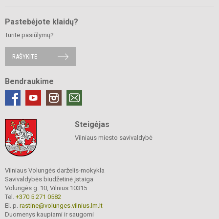
Pastebėjote klaidų?
Turite pasiūlymų?
RAŠYKITE
Bendraukime
Steigėjas
Vilniaus miesto savivaldybė
Vilniaus Volungės darželis-mokykla
Savivaldybės biudžetinė įstaiga
Volungės g. 10, Vilnius 10315
Tel.
+370 5 271 0582
El. p.
rastine@volunges.vilnius.lm.lt
Duomenys kaupiami ir saugomi