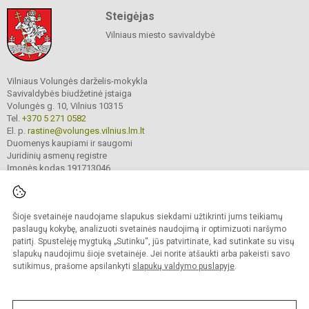
Steigėjas
Vilniaus miesto savivaldybė
Vilniaus Volungės darželis-mokykla
Savivaldybės biudžetinė įstaiga
Volungės g. 10, Vilnius 10315
Tel.
+370 5 271 0582
El. p.
rastine@volunges.vilnius.lm.lt
Duomenys kaupiami ir saugomi
Juridinių asmenų registre
Įmonės kodas 191713046
Šioje svetainėje naudojame slapukus siekdami užtikrinti jums teikiamų
© 2024. Vilniaus Volungės darželis-mokykla. Visos teisės saugomos.
Kopijuoti turinį be raštiško įstaigos administracijos sutikimo griežtai draudžiama.
paslaugų kokybę, analizuoti svetainės naudojimą ir optimizuoti naršymo
patirtį. Spustelėję mygtuką „Sutinku“, jūs patvirtinate, kad sutinkate su visų
Prieinamumo paraiška
Slapukų valdymas
slapukų naudojimu šioje svetainėje. Jei norite atšaukti arba pakeisti savo
sutikimus, prašome apsilankyti
slapukų valdymo puslapyje
.
Sumanus būdas atnaujinti
mokyklos interneto
svetainę