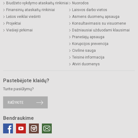
Biudžeto vykdymo ataskaitų rinkiniai
Nuorodos
Finansinių ataskaitų rinkiniai
Laisvos darbo vietos
Lėšos veiklai viešinti
Asmens duomenų apsauga
Projektai
Konsultavimasis su visuomene
Viešieji pirkimai
Dažniausiai užduodami klausimai
Pranešėjų apsauga
Korupcijos prevencija
Civilinė sauga
Teisinė informacija
Atviri duomenys
Pastebėjote klaidų?
Turite pasiūlymų?
RAŠYKITE
Bendraukime