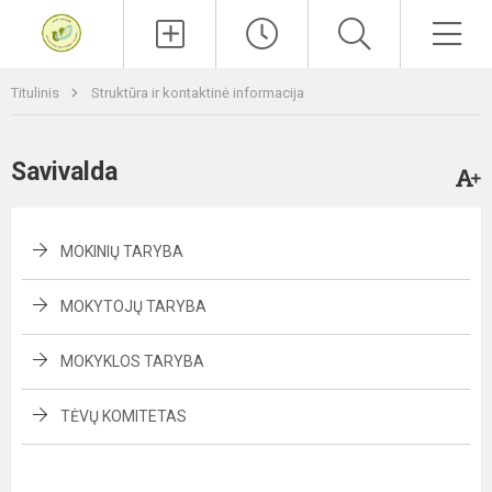
Paieška
Men
Titulinis
Struktūra ir kontaktinė informacija
Savivalda
MOKINIŲ TARYBA
MOKYTOJŲ TARYBA
MOKYKLOS TARYBA
TĖVŲ KOMITETAS