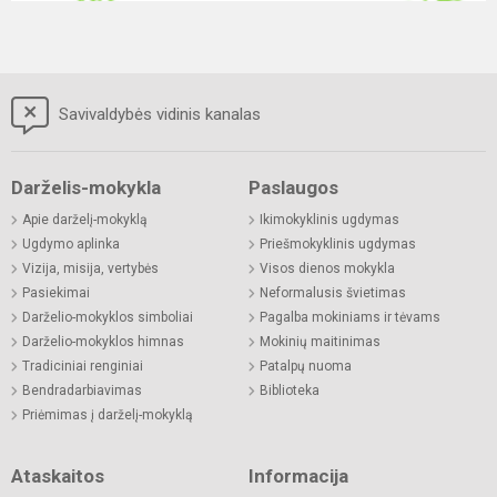
Savivaldybės vidinis kanalas
Darželis-mokykla
Paslaugos
Apie darželį-mokyklą
Ikimokyklinis ugdymas
Ugdymo aplinka
Priešmokyklinis ugdymas
Vizija, misija, vertybės
Visos dienos mokykla
Pasiekimai
Neformalusis švietimas
Darželio-mokyklos simboliai
Pagalba mokiniams ir tėvams
Darželio-mokyklos himnas
Mokinių maitinimas
Tradiciniai renginiai
Patalpų nuoma
Bendradarbiavimas
Biblioteka
Priėmimas į darželį-mokyklą
Ataskaitos
Informacija