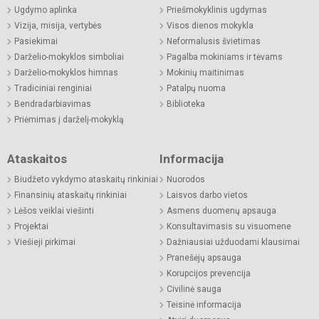
Ugdymo aplinka
Priešmokyklinis ugdymas
Vizija, misija, vertybės
Visos dienos mokykla
Pasiekimai
Neformalusis švietimas
Darželio-mokyklos simboliai
Pagalba mokiniams ir tėvams
Darželio-mokyklos himnas
Mokinių maitinimas
Tradiciniai renginiai
Patalpų nuoma
Bendradarbiavimas
Biblioteka
Priėmimas į darželį-mokyklą
Ataskaitos
Informacija
Biudžeto vykdymo ataskaitų rinkiniai
Nuorodos
Finansinių ataskaitų rinkiniai
Laisvos darbo vietos
Lėšos veiklai viešinti
Asmens duomenų apsauga
Projektai
Konsultavimasis su visuomene
Viešieji pirkimai
Dažniausiai užduodami klausimai
Pranešėjų apsauga
Korupcijos prevencija
Civilinė sauga
Teisinė informacija