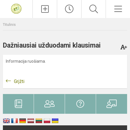
Paieška
Men
Titulinis
Dažniausiai užduodami klausimai
Informacija ruošiama.
Grįžti