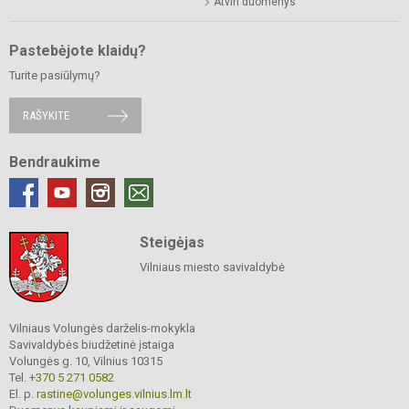
Atviri duomenys
Pastebėjote klaidų?
Turite pasiūlymų?
RAŠYKITE
Bendraukime
Steigėjas
Vilniaus miesto savivaldybė
Vilniaus Volungės darželis-mokykla
Savivaldybės biudžetinė įstaiga
Volungės g. 10, Vilnius 10315
Tel.
+370 5 271 0582
El. p.
rastine@volunges.vilnius.lm.lt