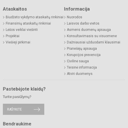
Ataskaitos
Informacija
Biudžeto vykdymo ataskaitų rinkiniai
Nuorodos
Finansinių ataskaitų rinkiniai
Laisvos darbo vietos
Lėšos veiklai viešinti
Asmens duomenų apsauga
Projektai
Konsultavimasis su visuomene
Viešieji pirkimai
Dažniausiai užduodami klausimai
Pranešėjų apsauga
Korupcijos prevencija
Civilinė sauga
Teisinė informacija
Atviri duomenys
Pastebėjote klaidų?
Turite pasiūlymų?
RAŠYKITE
Bendraukime