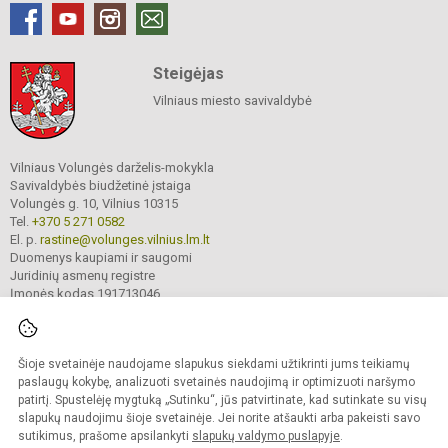
Steigėjas
Vilniaus miesto savivaldybė
Vilniaus Volungės darželis-mokykla
Savivaldybės biudžetinė įstaiga
Volungės g. 10, Vilnius 10315
Tel.
+370 5 271 0582
El. p.
rastine@volunges.vilnius.lm.lt
Duomenys kaupiami ir saugomi
Juridinių asmenų registre
Įmonės kodas 191713046
Šioje svetainėje naudojame slapukus siekdami užtikrinti jums teikiamų
© 2024. Vilniaus Volungės darželis-mokykla. Visos teisės saugomos.
Kopijuoti turinį be raštiško įstaigos administracijos sutikimo griežtai draudžiama.
paslaugų kokybę, analizuoti svetainės naudojimą ir optimizuoti naršymo
patirtį. Spustelėję mygtuką „Sutinku“, jūs patvirtinate, kad sutinkate su visų
Prieinamumo paraiška
Slapukų valdymas
slapukų naudojimu šioje svetainėje. Jei norite atšaukti arba pakeisti savo
sutikimus, prašome apsilankyti
slapukų valdymo puslapyje
.
Sumanus būdas atnaujinti