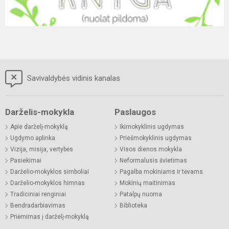
Savivaldybės vidinis kanalas
Darželis-mokykla
Paslaugos
Apie darželį-mokyklą
Ikimokyklinis ugdymas
Ugdymo aplinka
Priešmokyklinis ugdymas
Vizija, misija, vertybės
Visos dienos mokykla
Pasiekimai
Neformalusis švietimas
Darželio-mokyklos simboliai
Pagalba mokiniams ir tėvams
Darželio-mokyklos himnas
Mokinių maitinimas
Tradiciniai renginiai
Patalpų nuoma
Bendradarbiavimas
Biblioteka
Priėmimas į darželį-mokyklą