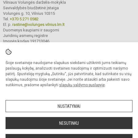
Vilniaus Volungės darželis-mokykla
Savivaldybės biudžetinė įstaiga
Volungės g. 10, Vilnius 10315
Tel.
+370 5 271 0582
El. p.
rastine@volunges.vilnius.lm.lt
Duomenys kaupiami ir saugomi
Juridinių asmenų registre
Įmonės kodas 191713046
Šioje svetainėje naudojame slapukus siekdami užtikrinti jums teikiamų
© 2024. Vilniaus Volungės darželis-mokykla. Visos teisės saugomos.
Kopijuoti turinį be raštiško įstaigos administracijos sutikimo griežtai draudžiama.
paslaugų kokybę, analizuoti svetainės naudojimą ir optimizuoti naršymo
patirtį. Spustelėję mygtuką „Sutinku“, jūs patvirtinate, kad sutinkate su visų
Prieinamumo paraiška
Slapukų valdymas
slapukų naudojimu šioje svetainėje. Jei norite atšaukti arba pakeisti savo
sutikimus, prašome apsilankyti
slapukų valdymo puslapyje
.
Sumanus būdas atnaujinti
mokyklos interneto
svetainę
NUSTATYMAI
NESUTINKU