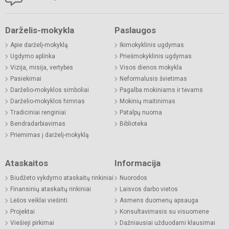
Darželis-mokykla
Paslaugos
Apie darželį-mokyklą
Ikimokyklinis ugdymas
Ugdymo aplinka
Priešmokyklinis ugdymas
Vizija, misija, vertybės
Visos dienos mokykla
Pasiekimai
Neformalusis švietimas
Darželio-mokyklos simboliai
Pagalba mokiniams ir tėvams
Darželio-mokyklos himnas
Mokinių maitinimas
Tradiciniai renginiai
Patalpų nuoma
Bendradarbiavimas
Biblioteka
Priėmimas į darželį-mokyklą
Ataskaitos
Informacija
Biudžeto vykdymo ataskaitų rinkiniai
Nuorodos
Finansinių ataskaitų rinkiniai
Laisvos darbo vietos
Lėšos veiklai viešinti
Asmens duomenų apsauga
Projektai
Konsultavimasis su visuomene
Viešieji pirkimai
Dažniausiai užduodami klausimai