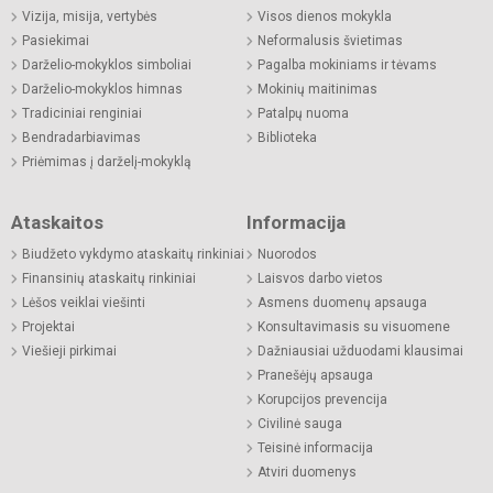
Vizija, misija, vertybės
Visos dienos mokykla
Pasiekimai
Neformalusis švietimas
Darželio-mokyklos simboliai
Pagalba mokiniams ir tėvams
Darželio-mokyklos himnas
Mokinių maitinimas
Tradiciniai renginiai
Patalpų nuoma
Bendradarbiavimas
Biblioteka
Priėmimas į darželį-mokyklą
Ataskaitos
Informacija
Biudžeto vykdymo ataskaitų rinkiniai
Nuorodos
Finansinių ataskaitų rinkiniai
Laisvos darbo vietos
Lėšos veiklai viešinti
Asmens duomenų apsauga
Projektai
Konsultavimasis su visuomene
Viešieji pirkimai
Dažniausiai užduodami klausimai
Pranešėjų apsauga
Korupcijos prevencija
Civilinė sauga
Teisinė informacija
Atviri duomenys