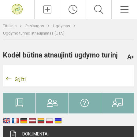
Paieška
Men
Titulinis
Paslaugos
Ugdymas
Ugdymo turinio atnaujinimas (UTA)
Kodėl būtina atnaujinti ugdymo turinį
Grįžti
DOKUMENTAI