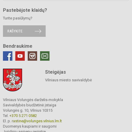
Pastebėjote klaidų?
Turite pasiūlymų?
RAŠYKITE
Bendraukime
Steigėjas
Vilniaus miesto savivaldybė
Vilniaus Volungės darželis-mokykla
Savivaldybės biudžetinė įstaiga
Volungės g. 10, Vilnius 10315
Tel.
+370 5 271 0582
El. p.
rastine@volunges.vilnius.lm.lt
Duomenys kaupiami ir saugomi
Juridinių asmenų registre