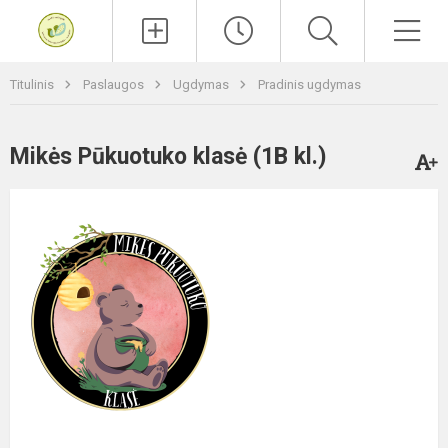
Paieška
Men
Titulinis
Paslaugos
Ugdymas
Pradinis ugdymas
Mikės Pūkuotuko klasė (1B kl.)