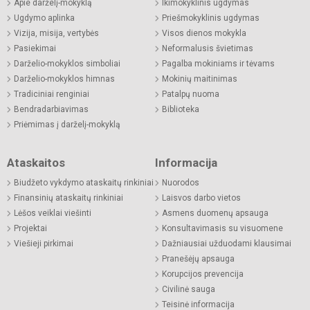
Apie darželį-mokyklą
Ikimokyklinis ugdymas
Ugdymo aplinka
Priešmokyklinis ugdymas
Vizija, misija, vertybės
Visos dienos mokykla
Pasiekimai
Neformalusis švietimas
Darželio-mokyklos simboliai
Pagalba mokiniams ir tėvams
Darželio-mokyklos himnas
Mokinių maitinimas
Tradiciniai renginiai
Patalpų nuoma
Bendradarbiavimas
Biblioteka
Priėmimas į darželį-mokyklą
Ataskaitos
Informacija
Biudžeto vykdymo ataskaitų rinkiniai
Nuorodos
Finansinių ataskaitų rinkiniai
Laisvos darbo vietos
Lėšos veiklai viešinti
Asmens duomenų apsauga
Projektai
Konsultavimasis su visuomene
Viešieji pirkimai
Dažniausiai užduodami klausimai
Pranešėjų apsauga
Korupcijos prevencija
Civilinė sauga
Teisinė informacija