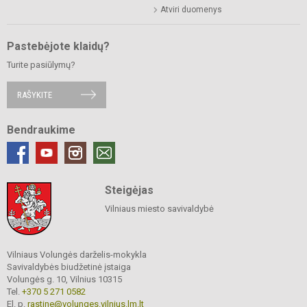
Atviri duomenys
Pastebėjote klaidų?
Turite pasiūlymų?
RAŠYKITE
Bendraukime
Steigėjas
Vilniaus miesto savivaldybė
Vilniaus Volungės darželis-mokykla
Savivaldybės biudžetinė įstaiga
Volungės g. 10, Vilnius 10315
Tel.
+370 5 271 0582
El. p.
rastine@volunges.vilnius.lm.lt