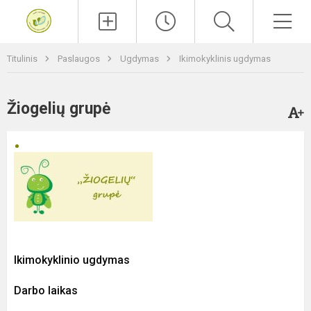
Paieška
Men
Titulinis
Paslaugos
Ugdymas
Ikimokyklinis ugdymas
Žiogelių grupė
Ikimokyklinio ugdymas
Darbo laikas