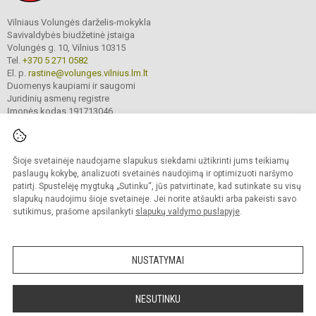
Vilniaus Volungės darželis-mokykla
Savivaldybės biudžetinė įstaiga
Volungės g. 10, Vilnius 10315
Tel.
+370 5 271 0582
El. p.
rastine@volunges.vilnius.lm.lt
Duomenys kaupiami ir saugomi
Juridinių asmenų registre
Įmonės kodas 191713046
Šioje svetainėje naudojame slapukus siekdami užtikrinti jums teikiamų
© 2024. Vilniaus Volungės darželis-mokykla. Visos teisės saugomos.
Kopijuoti turinį be raštiško įstaigos administracijos sutikimo griežtai draudžiama.
paslaugų kokybę, analizuoti svetainės naudojimą ir optimizuoti naršymo
patirtį. Spustelėję mygtuką „Sutinku“, jūs patvirtinate, kad sutinkate su visų
Prieinamumo paraiška
Slapukų valdymas
slapukų naudojimu šioje svetainėje. Jei norite atšaukti arba pakeisti savo
sutikimus, prašome apsilankyti
slapukų valdymo puslapyje
.
Sumanus būdas atnaujinti
mokyklos interneto
svetainę
NUSTATYMAI
NESUTINKU