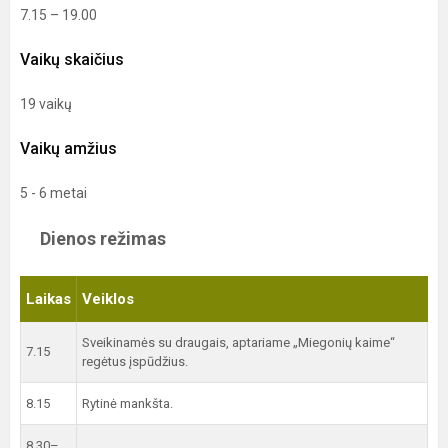
7.15 – 19.00
Vaikų skaičius
19 vaikų
Vaikų amžius
5 - 6 metai
Dienos režimas
Laikas
Veiklos
Sveikinamės su draugais, aptariame „Miegonių kaime“
7.15
regėtus įspūdžius.
8.15
Rytinė mankšta.
8.30–