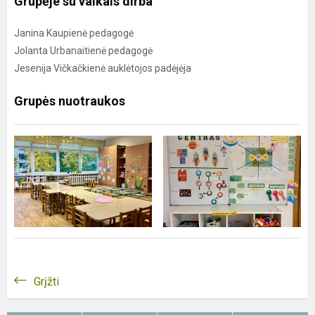
Grupėje su vaikais dirba
Janina Kaupienė pedagogė
Jolanta Urbanaitienė pedagogė
Jesenija Vičkačkienė auklėtojos padėjėja
Grupės nuotraukos
Grįžti