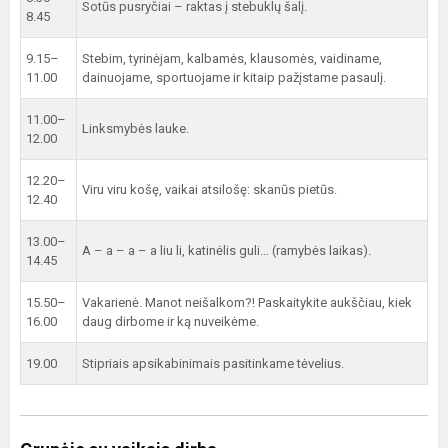
Sotūs pusryčiai – raktas į stebuklų šalį.
8.45
9.15–
Stebim, tyrinėjam, kalbamės, klausomės, vaidiname,
11.00
dainuojame, sportuojame ir kitaip pažįstame pasaulį.
11.00–
Linksmybės lauke.
12.00
12.20–
Viru viru košę, vaikai atsilošę: skanūs pietūs.
12.40
13.00–
A – a – a – a liu li, katinėlis guli… (ramybės laikas).
14.45
15.50–
Vakarienė. Manot neišalkom?! Paskaitykite aukščiau, kiek
16.00
daug dirbome ir ką nuveikėme.
19.00
Stipriais apsikabinimais pasitinkame tėvelius.