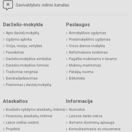
Savivaldybės vidinis kanalas
Darželis-mokykla
Paslaugos
Apie darželį-mokyklą
Ikimokyklinis ugdymas
Ugdymo aplinka
Priešmokyklinis ugdymas
Vizija, misija, vertybės
Visos dienos mokykla
Pasiekimai
Neformalusis švietimas
Darželio-mokyklos simboliai
Pagalba mokiniams ir tėvams
Darželio-mokyklos himnas
Mokinių maitinimas
Tradiciniai renginiai
Patalpų nuoma
Bendradarbiavimas
Biblioteka
Priėmimas į darželį-mokyklą
Ataskaitos
Informacija
Biudžeto vykdymo ataskaitų rinkiniai
Nuorodos
Finansinių ataskaitų rinkiniai
Laisvos darbo vietos
Lėšos veiklai viešinti
Asmens duomenų apsauga
Projektai
Konsultavimasis su visuomene