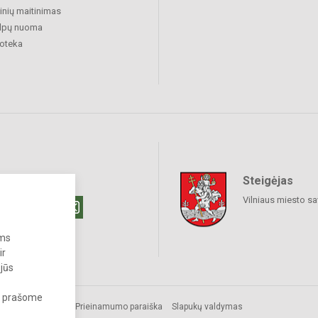
nių maitinimas
alpų nuoma
ioteka
Steigėjas
raukime
Vilniaus miesto sa
ums
ir
 jūs
s, prašome
Prieinamumo paraiška
Slapukų valdymas