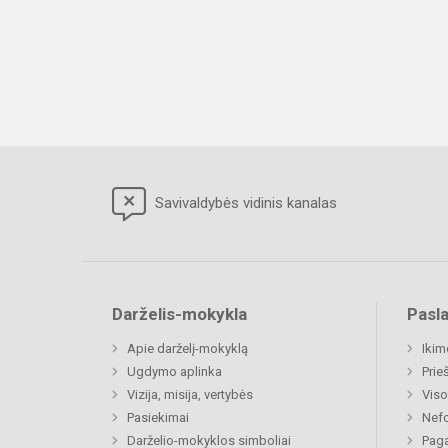
Savivaldybės vidinis kanalas
Darželis-mokykla
Pasl
Apie darželį-mokyklą
Ikim
Ugdymo aplinka
Prie
Vizija, misija, vertybės
Viso
Pasiekimai
Nefo
Darželio-mokyklos simboliai
Paga