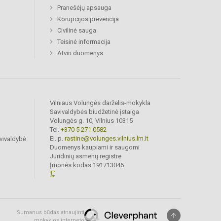
Pranešėjų apsauga
Korupcijos prevencija
Civilinė sauga
Teisinė informacija
Atviri duomenys
Vilniaus Volungės darželis-mokykla
Savivaldybės biudžetinė įstaiga
Volungės g. 10, Vilnius 10315
Tel.
+370 5 271 0582
El. p.
rastine@volunges.vilnius.lm.lt
vivaldybė
Duomenys kaupiami ir saugomi
Juridinių asmenų registre
Įmonės kodas 191713046
Sumanus būdas atnaujinti
mokyklos interneto