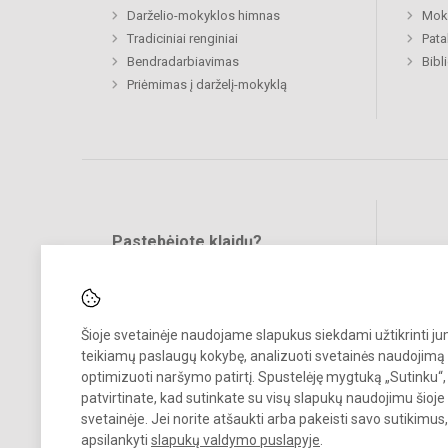
Darželio-mokyklos himnas
Moki
Tradiciniai renginiai
Pat
Bendradarbiavimas
Bibl
Priėmimas į darželį-mokyklą
Pastebėjote klaidų?
Bend
Turite pasiūlymų?
RAŠYKITE
Šioje svetainėje naudojame slapukus siekdami užtikrinti j
teikiamų paslaugų kokybę, analizuoti svetainės naudojimą 
optimizuoti naršymo patirtį. Spustelėję mygtuką „Sutinku“,
patvirtinate, kad sutinkate su visų slapukų naudojimu šioje
svetainėje. Jei norite atšaukti arba pakeisti savo sutikimu
© 2024. Vilniaus Volungės darželis-mokykla. Visos teisės saugomos.
apsilankyti
slapukų valdymo puslapyje
.
Kopijuoti turinį be raštiško įstaigos administracijos sutikimo griežtai