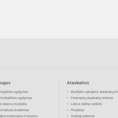
augos
Ataskaitos
okyklinis ugdymas
Biudžeto vykdymo ataskaitų rin
šmokyklinis ugdymas
Finansinių ataskaitų rinkiniai
s dienos mokykla
Lėšos veiklai viešinti
rmalusis švietimas
Projektai
lba mokiniams ir tėvams
Viešieji pirkimai