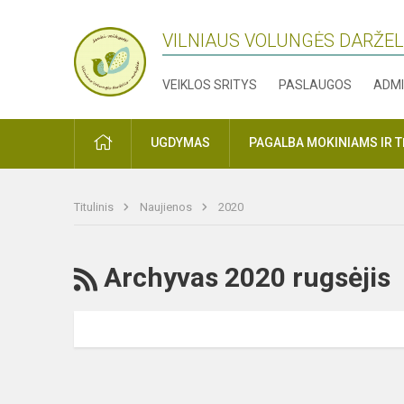
VILNIAUS VOLUNGĖS DARŽE
VEIKLOS SRITYS
PASLAUGOS
ADMI
PRADŽIA
UGDYMAS
PAGALBA MOKINIAMS IR 
Titulinis
Naujienos
2020
RSS
Archyvas 2020 rugsėjis