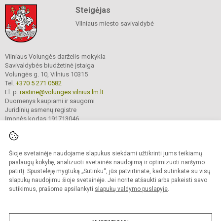
Steigėjas
Vilniaus miesto savivaldybė
Vilniaus Volungės darželis-mokykla
Savivaldybės biudžetinė įstaiga
Volungės g. 10, Vilnius 10315
Tel.
+370 5 271 0582
El. p.
rastine@volunges.vilnius.lm.lt
Duomenys kaupiami ir saugomi
Juridinių asmenų registre
Įmonės kodas 191713046
Šioje svetainėje naudojame slapukus siekdami užtikrinti jums teikiamų
© 2024. Vilniaus Volungės darželis-mokykla. Visos teisės saugomos.
Kopijuoti turinį be raštiško įstaigos administracijos sutikimo griežtai draudžiama.
paslaugų kokybę, analizuoti svetainės naudojimą ir optimizuoti naršymo
patirtį. Spustelėję mygtuką „Sutinku“, jūs patvirtinate, kad sutinkate su visų
Prieinamumo paraiška
Slapukų valdymas
slapukų naudojimu šioje svetainėje. Jei norite atšaukti arba pakeisti savo
sutikimus, prašome apsilankyti
slapukų valdymo puslapyje
.
Sumanus būdas atnaujinti
mokyklos interneto
svetainę