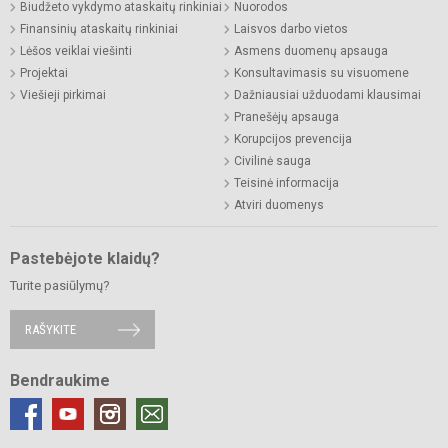
Biudžeto vykdymo ataskaitų rinkiniai
Nuorodos
Finansinių ataskaitų rinkiniai
Laisvos darbo vietos
Lėšos veiklai viešinti
Asmens duomenų apsauga
Projektai
Konsultavimasis su visuomene
Viešieji pirkimai
Dažniausiai užduodami klausimai
Pranešėjų apsauga
Korupcijos prevencija
Civilinė sauga
Teisinė informacija
Atviri duomenys
Pastebėjote klaidų?
Turite pasiūlymų?
RAŠYKITE
Bendraukime