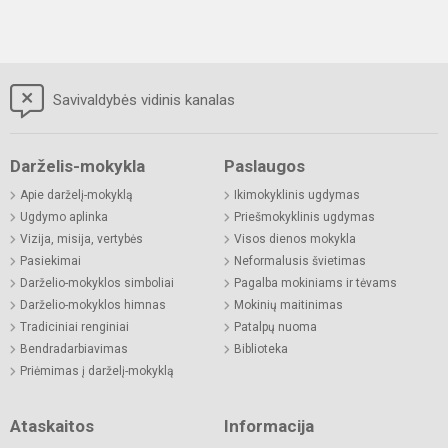
Savivaldybės vidinis kanalas
Darželis-mokykla
Paslaugos
Apie darželį-mokyklą
Ikimokyklinis ugdymas
Ugdymo aplinka
Priešmokyklinis ugdymas
Vizija, misija, vertybės
Visos dienos mokykla
Pasiekimai
Neformalusis švietimas
Darželio-mokyklos simboliai
Pagalba mokiniams ir tėvams
Darželio-mokyklos himnas
Mokinių maitinimas
Tradiciniai renginiai
Patalpų nuoma
Bendradarbiavimas
Biblioteka
Priėmimas į darželį-mokyklą
Ataskaitos
Informacija