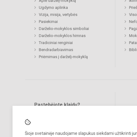
Apie darželį-mokyklą
Ikim
Ugdymo aplinka
Prie
Vizija, misija, vertybės
Viso
Pasiekimai
Nefo
Darželio-mokyklos simboliai
Paga
Darželio-mokyklos himnas
Moki
Tradiciniai renginiai
Pat
Bendradarbiavimas
Bibl
Priėmimas į darželį-mokyklą
Pastebėjote klaidų?
Bend
Turite pasiūlymų?
RAŠYKITE
Šioje svetainėje naudojame slapukus siekdami užtikrinti j