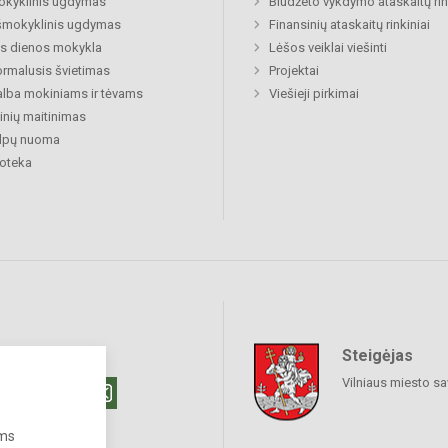
okyklinis ugdymas
Biudžeto vykdymo ataskaitų rin
šmokyklinis ugdymas
Finansinių ataskaitų rinkiniai
s dienos mokykla
Lėšos veiklai viešinti
rmalusis švietimas
Projektai
lba mokiniams ir tėvams
Viešieji pirkimai
nių maitinimas
alpų nuoma
ioteka
Steigėjas
raukime
Vilniaus miesto sa
ums