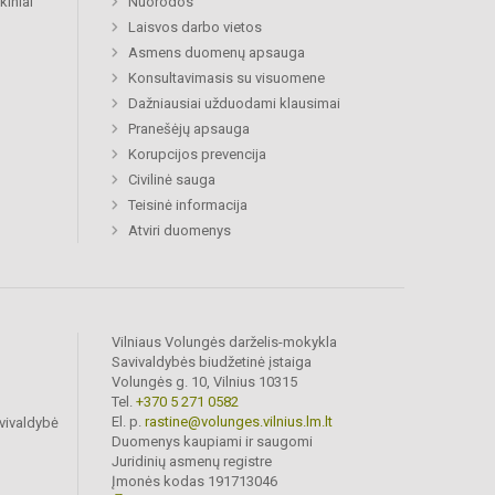
kiniai
Nuorodos
Laisvos darbo vietos
Asmens duomenų apsauga
Konsultavimasis su visuomene
Dažniausiai užduodami klausimai
Pranešėjų apsauga
Korupcijos prevencija
Civilinė sauga
Teisinė informacija
Atviri duomenys
Vilniaus Volungės darželis-mokykla
Savivaldybės biudžetinė įstaiga
Volungės g. 10, Vilnius 10315
Tel.
+370 5 271 0582
El. p.
rastine@volunges.vilnius.lm.lt
vivaldybė
Duomenys kaupiami ir saugomi
Juridinių asmenų registre
Įmonės kodas 191713046