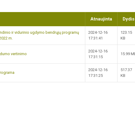
Atnaujinta
Dydis
indinio ir vidurinio ugdymo bendrųjų programų
2024-12-16
123.15
 2022 m.
17:31:41
KB
2024-12-16
ndumo vertinimo
15.99 M
17:31:15
2024-12-16
517.37
programa
17:31:25
KB