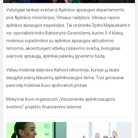
Volungėje lankėsi svečiai iš Aplinkos apsaugos departamento
prie Aplinkos ministerijos, Vilniaus valdybos, Vilniaus rajono
aplinkos apsaugos inspekcijos. Tai viršininkė Žydrė Majauskaitė ir
vyr. specialistė Indrė Balnionytė-Gecevičienė, kurios 3-4 klasių
mokinius supažindino su aplinkos apsaugos aktualiomis
temomis, akcentuojant atliekų rūšiavimo svarbą, biologinės
įvairovės apsaugą, aplinkai palankų gyvenimo būdą.
Vėliau mokiniai dalyvavo Kahoot viktorinoje, kurioje jų laukė
daugybė įvairių klausimų aplinkosaugos tema. Trys geriausiai
pasirodę mokiniai buvo apdovanoti prizais.
Mokymai buvo organizuoti „Visuomenės aplinkosauginio
švietimo“ projekto finansavimo lėšomis.