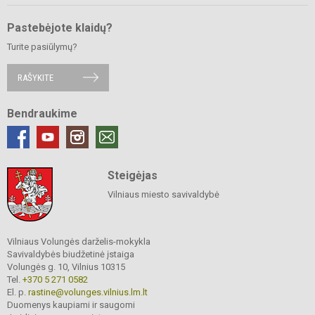
Pastebėjote klaidų?
Turite pasiūlymų?
RAŠYKITE
Bendraukime
Steigėjas
Vilniaus miesto savivaldybė
Vilniaus Volungės darželis-mokykla
Savivaldybės biudžetinė įstaiga
Volungės g. 10, Vilnius 10315
Tel.
+370 5 271 0582
El. p.
rastine@volunges.vilnius.lm.lt
Duomenys kaupiami ir saugomi