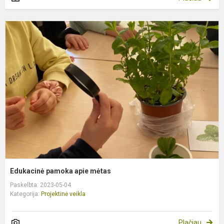
E
p
a
m
Edukacinė pamoka apie mėtas
Paskelbta: 2023-05-04
Kategorija:
Projektinė veikla
Plačiau