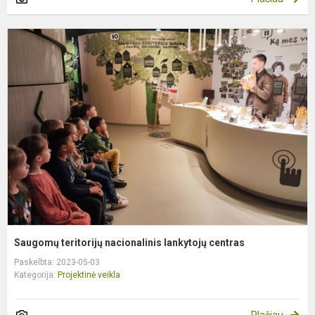
S
t
n
l
c
Saugomų teritorijų nacionalinis lankytojų centras
Paskelbta: 2023-05-03
Kategorija:
Projektinė veikla
Plačiau