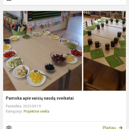
P
a
v
n
s
Pamoka apie vaisių naudą sveikatai
Paskelbta: 2023-09-19
Kategorija:
Projektinė veikla
Plačiau