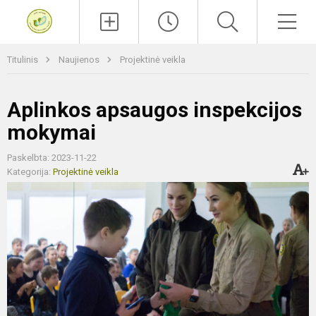
Paieška
Men
Titulinis
Naujienos
Projektinė veikla
Aplinkos apsaugos inspekcijos
mokymai
Paskelbta: 2023-11-22
Kategorija:
Projektinė veikla