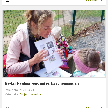
I
į
P
r
p
s
j
Išvyka į Pavilnių regioninį parką su jauniausiais
Paskelbta: 2023-04-21
Kategorija:
Projektinė veikla