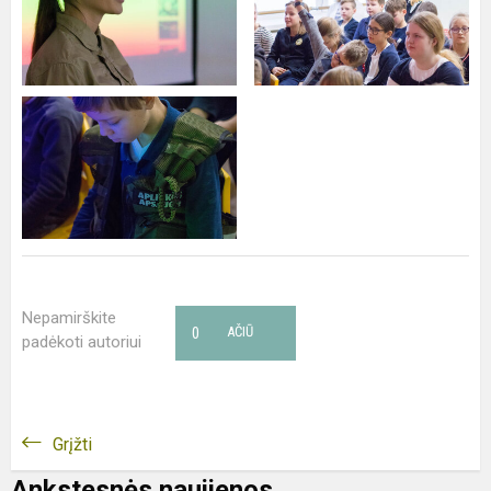
Nepamirškite
0
AČIŪ
padėkoti autoriui
Grįžti
Ankstesnės naujienos