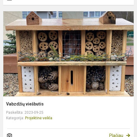
V
v
Vabzdžių viešbutis
Paskelbta: 2023-09-25
Kategorija:
Projektinė veikla
Plačiau