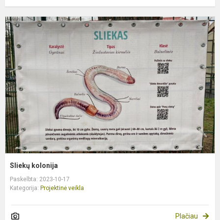
S
k
Sliekų kolonija
Paskelbta: 2023-10-17
Kategorija:
Projektinė veikla
Plačiau