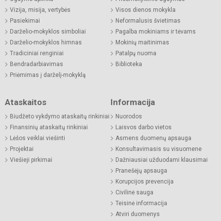
Vizija, misija, vertybės
Visos dienos mokykla
Pasiekimai
Neformalusis švietimas
Darželio-mokyklos simboliai
Pagalba mokiniams ir tėvams
Darželio-mokyklos himnas
Mokinių maitinimas
Tradiciniai renginiai
Patalpų nuoma
Bendradarbiavimas
Biblioteka
Priėmimas į darželį-mokyklą
Ataskaitos
Informacija
Biudžeto vykdymo ataskaitų rinkiniai
Nuorodos
Finansinių ataskaitų rinkiniai
Laisvos darbo vietos
Lėšos veiklai viešinti
Asmens duomenų apsauga
Projektai
Konsultavimasis su visuomene
Viešieji pirkimai
Dažniausiai užduodami klausimai
Pranešėjų apsauga
Korupcijos prevencija
Civilinė sauga
Teisinė informacija
Atviri duomenys