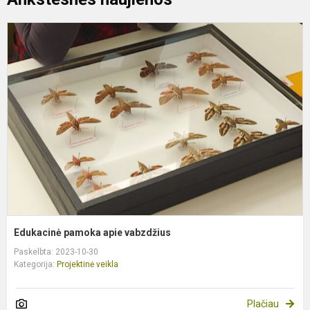
E
p
a
v
Edukacinė pamoka apie vabzdžius
Paskelbta: 2023-10-30
Kategorija:
Projektinė veikla
Plačiau